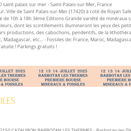
20 saint palais sur mer
-
Saint-Palais-sur-Mer, France
r. Ville de Saint Palais-sur-Mer (17420) à coté de Royan Salle
e de 10h à 18h 3ème Editions Grande variété de minéraux so
urs, dont les scintillements illumineront les yeux des petits
rs productions, des cabochons, pendentifs, de la lithothérap
, Madagascar, etc... - Fossiles de: France, Maroc, Madagascar,
tuite ! Parkings gratuits !
SILES
e 32150 CAZAUBON BARBOTAN LES THERMES
-
Barbotan-les-T