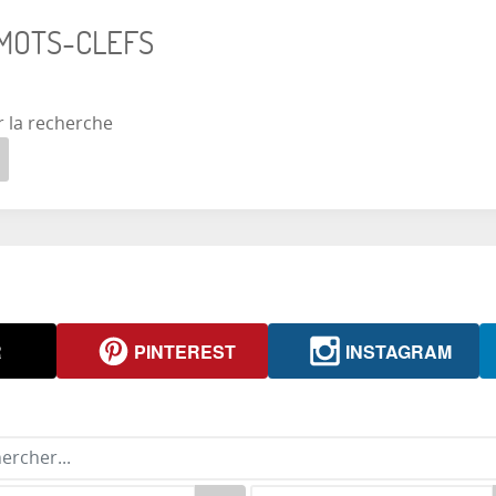
 MOTS-CLEFS
r la recherche
R
PINTEREST
INSTAGRAM
rcher...