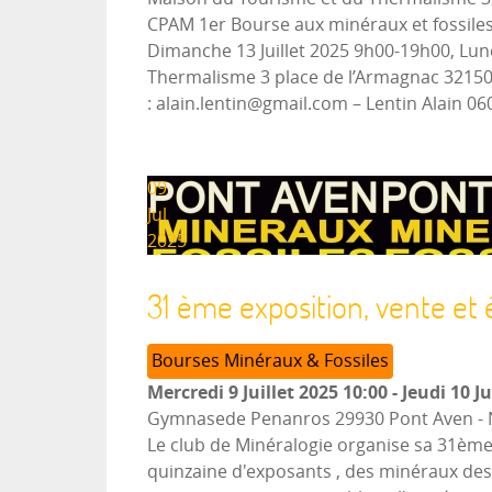
CPAM 1er Bourse aux minéraux et fossiles
Dimanche 13 Juillet 2025 9h00-19h00, Lundi
Thermalisme 3 place de l’Armagnac 3215
: alain.lentin@gmail.com – Lentin Alain 0
09
Jul
2025
31 ème exposition, vente et
Bourses Minéraux & Fossiles
Mercredi 9 Juillet 2025
10:00
-
Jeudi 10 Ju
Gymnasede Penanros 29930 Pont Aven
-
Le club de Minéralogie organise sa 31ème
quinzaine d'exposants , des minéraux des q