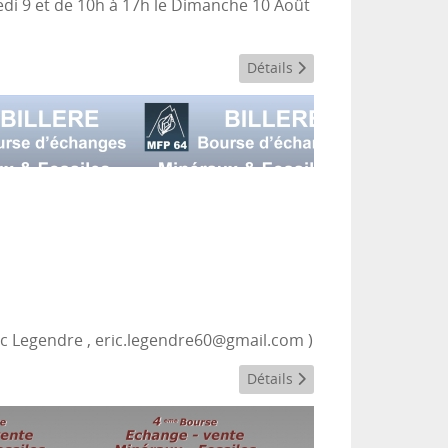
medi 9 et de 10h à 17h le Dimanche 10 Août
Détails
ic Legendre , eric.legendre60@gmail.com )
Détails