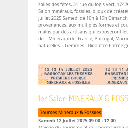
salles des fêtes, 31 rue du logis vert, 174
Salon minéraux, fossiles, bijoux de créateu
Juillet 2025 Samedi de 10h à 19h Dimanch
provenances, aux multiples formes et coule
mains par des artisans qui exposeront leu
de: - Minéraux de: France, Portugal, Maroc
naturelles. - Gemmes - Bien-être Entrée gra
12
Jul
2025
1er Salon MINERAUX & FOS
Bourses Minéraux & Fossiles
Samedi 12 Juillet 2025
09:00
-
17:00
Maison du Tourisme et du Thermalism