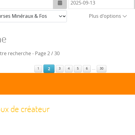
Ouvrir le calendrier
Plus d'options
he
otre recherche
- Page 2 / 30
...
2
1
3
4
5
6
30
joux de créateur