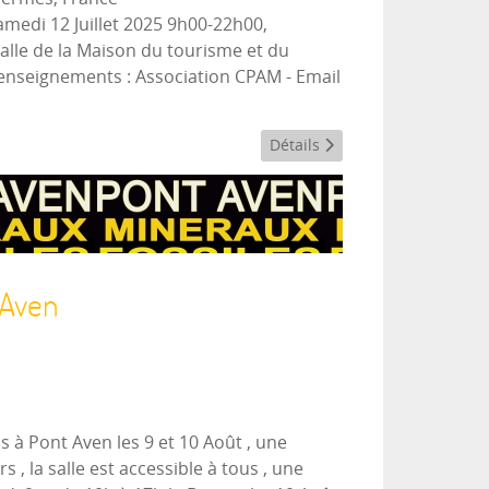
medi 12 Juillet 2025 9h00-22h00,
Salle de la Maison du tourisme et du
seignements : Association CPAM - Email
Détails
 Aven
 à Pont Aven les 9 et 10 Août , une
, la salle est accessible à tous , une