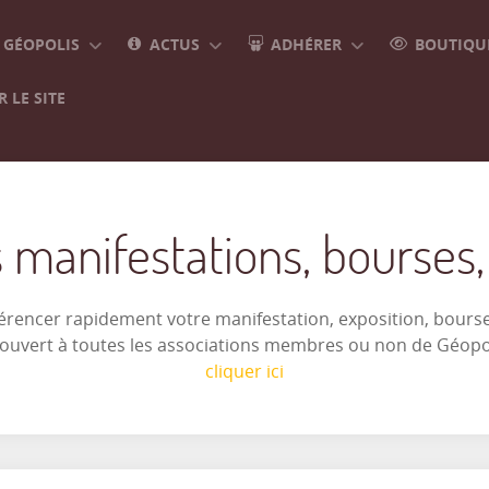
GÉOPOLIS
ACTUS
ADHÉRER
BOUTIQUE
 LE SITE
 manifestations, bourses, e
férencer rapidement votre manifestation, exposition, bourse 
t ouvert à toutes les associations membres ou non de Géop
cliquer ici