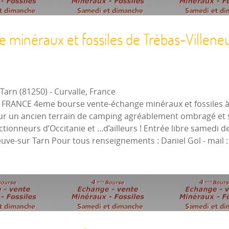
minéraux et fossiles de Trébas-Villeneu
-Tarn (81250)
-
Curvalle, France
81) - FRANCE 4eme bourse vente-échange minéraux et fossiles
sur un ancien terrain de camping agréablement ombragé et s
ionneurs d’Occitanie et ...d’ailleurs ! Entrée libre samedi 
neuve-sur Tarn Pour tous renseignements : Daniel Gol - mai