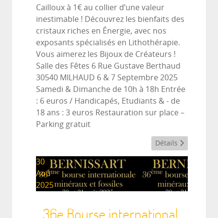
Cailloux à 1€ au collier d’une valeur
inestimable ! Découvrez les bienfaits des
cristaux riches en Énergie, avec nos
exposants spécialisés en Lithothérapie.
Vous aimerez les Bijoux de Créateurs !
Salle des Fêtes 6 Rue Gustave Berthaud
30540 MILHAUD 6 & 7 Septembre 2025
Samedi & Dimanche de 10h à 18h Entrée
: 6 euros / Handicapés, Etudiants & - de
18 ans : 3 euros Restauration sur place –
Parking gratuit
Détails
30
Aoû
2025
36e Bourse international