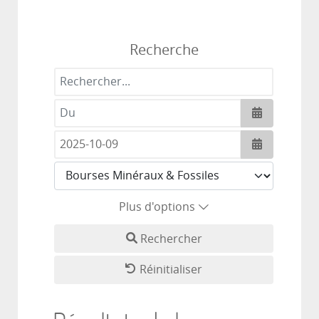
Recherche
Rechercher...
Ouvrir le c
Ouvrir le c
Plus d'options
Rechercher
Réinitialiser