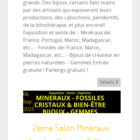
grands. Des bijoux, certains faits mains
par des artisans qui exposeront leurs
productions, des cabochons, pendentifs,
de la lithothérapie, et plus encore!!
Exposition et vente de: - Minéraux de:
France, Portugal, Maroc, Madagascar,
etc... - Fossiles de: France, Maroc,
Madagascar, etc... - Bijoux de créateur en
pierres naturelles. - Gemmes Entrée
gratuite ! Parkings gratuits !
Détails
06
Sep
2025
2ème Salon Minéraux