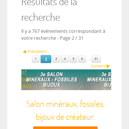
Résultats de la
recherche
Il y a 767 évènements correspondant à
votre recherche
- Page 2 / 31
Précédent
...
2
1
3
4
5
6
31
Suivant
07
Sep
2025
Salon minéraux, fossiles,
bijoux de créateur.