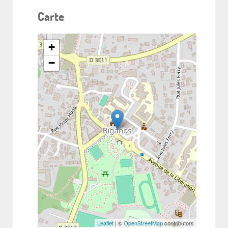
Carte
+
−
Leaflet
| ©
OpenStreetMap
contributors