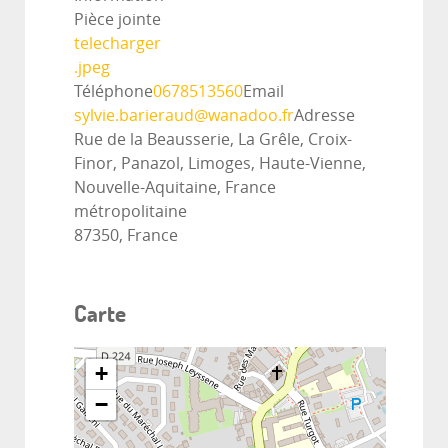
Pièce jointe
telecharger
.jpeg
Téléphone
0678513560
Email
sylvie.barieraud@wanadoo.fr
Adresse
Rue de la Beausserie, La Grêle, Croix-
Finor, Panazol, Limoges, Haute-Vienne,
Nouvelle-Aquitaine, France
métropolitaine
87350, France
Carte
+
−