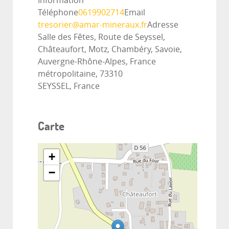
Information
Téléphone
0619902714
Email
tresorier@amar-mineraux.fr
Adresse
Salle des Fêtes, Route de Seyssel,
Châteaufort, Motz, Chambéry, Savoie,
Auvergne-Rhône-Alpes, France
métropolitaine, 73310
SEYSSEL, France
Carte
+
−