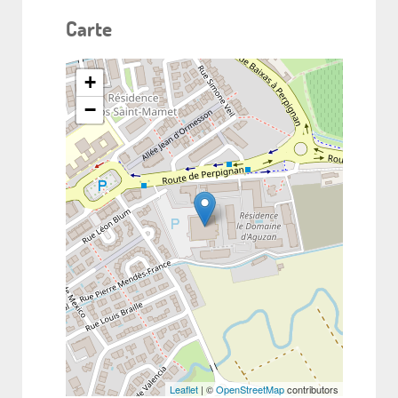
Carte
+
−
Leaflet
| ©
OpenStreetMap
contributors