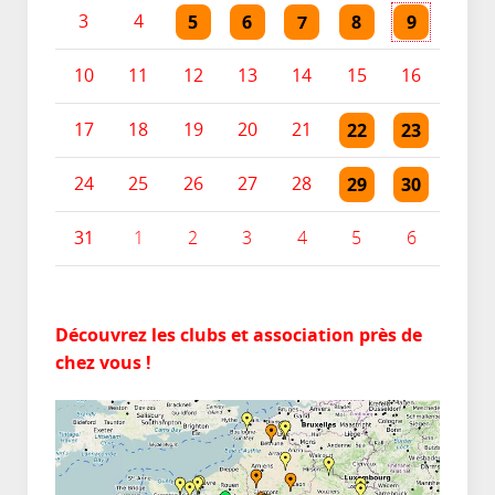
Un évènement
Un évènement
Un évènement
3 évènements
3 évènement
5
6
7
8
9
3
4
10
11
12
13
14
15
16
Un évènement
Un évènemen
22
23
17
18
19
20
21
2 évènements
2 évènement
29
30
24
25
26
27
28
Un évènement
Un évènemen
31
1
2
3
4
5
6
Découvrez les clubs et association près de
chez vous !