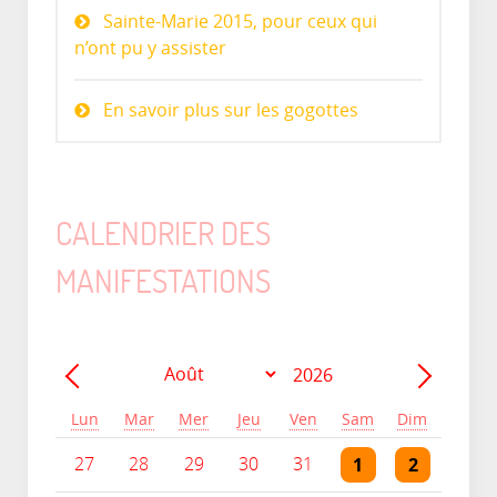
Sainte-Marie 2015, pour ceux qui
n’ont pu y assister
En savoir plus sur les gogottes
CALENDRIER DES
MANIFESTATIONS
Année
Mois
Précédent - Mois
Suivant 
Lun
Mar
Mer
Jeu
Ven
Sam
Dim
Un évènement
2 évènements
2 évènement
1
2
27
28
29
30
31