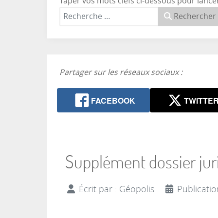
Taper vos mots clefs ci-dessous pour lance
Rechercher
Partager sur les réseaux sociaux :
FACEBOOK
TWITTE
Supplément dossier juri
Écrit par :
Géopolis
Publicati