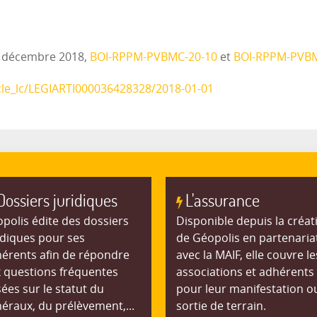
31 décembre 2018,
BOI-RPPM-PVBMC-20-10
et
BOI-RPPM-PVBM
icle_lc/LEGIARTI000036428328/2018-01-01
Dossiers juridiques
L'assurance
polis édite des dossiers
Disponible depuis la créat
idiques pour ses
de Géopolis en partenaria
érents afin de répondre
avec la MAIF, elle couvre le
 questions fréquentes
associations et adhérents
ées sur le statut du
pour leur manifestation o
éraux, du prélèvement,...
sortie de terrain.