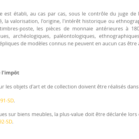
re est établi, au cas par cas, sous le contrôle du juge d
é, la valorisation, l'origine, l'intérêt historique ou ethno
mbres-poste, les pièces de monnaie antérieures à 1801,
ques, archéologiques, paléontologiques, ethnographique
 répliques de modèles connus ne peuvent en aucun cas être 
 l'impôt
r les objets d'art et de collection doivent être réalisés dans
091-SD
.
ues sur biens meubles, la plus-value doit être déclarée lors
92-SD
.