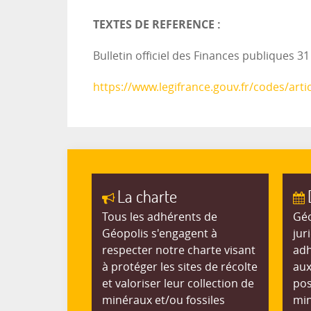
TEXTES DE REFERENCE :
Bulletin officiel des Finances publiques 
https://www.legifrance.gouv.fr/codes/art
La charte
Tous les adhérents de
Géo
Géopolis s'engagent à
jur
respecter notre charte visant
adh
à protéger les sites de récolte
aux
et valoriser leur collection de
pos
minéraux et/ou fossiles
min