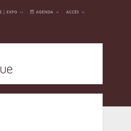
 | EXPO
AGENDA
ACCÈS
que