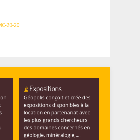
C-20-20
Expositions
ion
Géopolis conçoit et créé des
t
expositions disponibles à la
s
location en partenariat avec
les plus grands chercheurs
u
des domaines concernés en
géologie, minéralogie,....