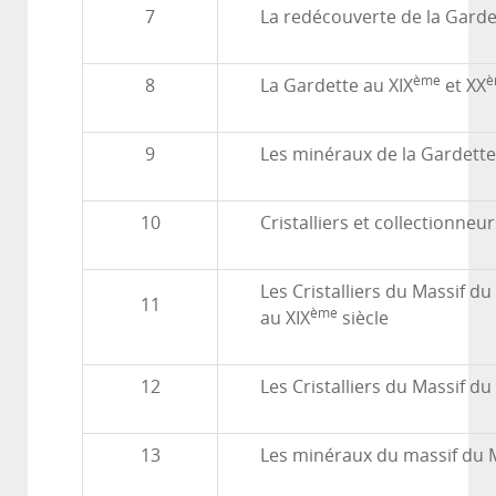
7
La redécouverte de la Garde
ème
è
8
La Gardette au XIX
et XX
9
Les minéraux de la Gardett
10
Cristalliers et collectionneurs
Les Cristalliers du Massif du
11
ème
au XIX
siècle
12
Les Cristalliers du Massif d
13
Les minéraux du massif du 