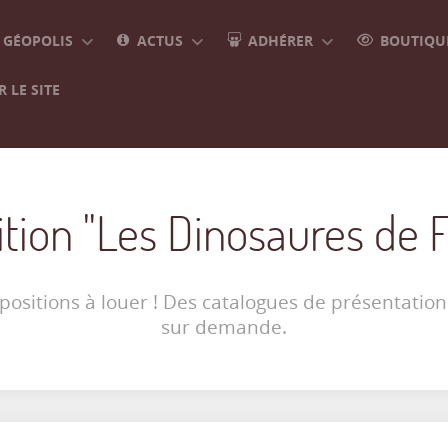
GÉOPOLIS
ACTUS
ADHÉRER
BOUTIQUE
 LE SITE
tion "Les Dinosaures de 
ositions à louer ! Des catalogues de présentation
sur demande.