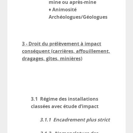
mine ou après-mine
Animosité
♦
Archéologues/Géologues
3 - Droit du prélèvement à impact
conséquent (carrières, affouillement,
dragages, gîtes, minières)
3.1 Régime des installations
classées avec étude d’impact
3.1.1 Encadrement plus strict