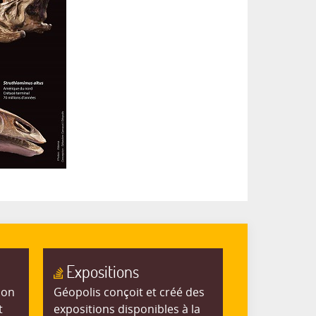
Expositions
ion
Géopolis conçoit et créé des
t
expositions disponibles à la