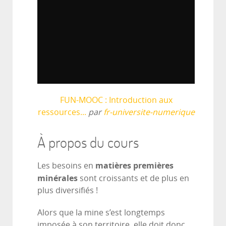
FUN-MOOC : Introduction aux
ressources...
par
fr-universite-numerique
À propos du cours
matières premières
Les besoins en
minérales
sont croissants et de plus en
plus diversifiés !
Alors que la mine s’est longtemps
imposée à son territoire, elle doit donc