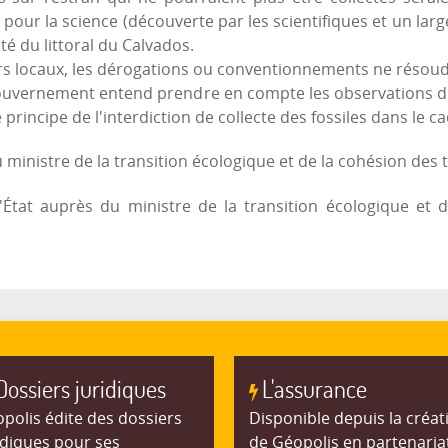
pour la science (découverte par les scientifiques et un large 
té du littoral du Calvados.
urs locaux, les dérogations ou conventionnements ne résou
Gouvernement entend prendre en compte les observations des
e principe de l'interdiction de collecte des fossiles dans le c
ministre de la transition écologique et de la cohésion des te
État auprès du ministre de la transition écologique et d
Dossiers juridiques
L'assurance
polis édite des dossiers
Disponible depuis la créat
idiques pour ses
de Géopolis en partenaria