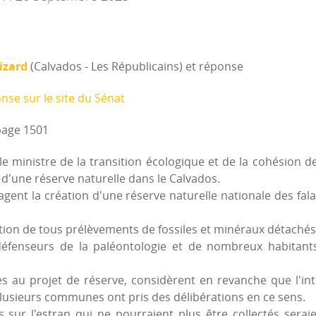
lizard
(Calvados - Les Républicains) et réponse
onse sur le site du Sénat
 page 1501
M. le ministre de la transition écologique et de la cohésion
n d'une réserve naturelle dans le Calvados.
isagent la création d'une réserve naturelle nationale des fa
ction de tous prélèvements de fossiles et minéraux détachés 
 défenseurs de la paléontologie et de nombreux habitant
 au projet de réserve, considèrent en revanche que l'inter
lusieurs communes ont pris des délibérations en ce sens.
és sur l'estran qui ne pourraient plus être collectés ser