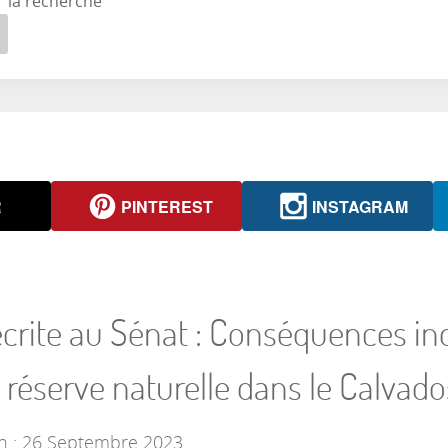
r la recherche
R
PINTEREST
INSTAGRAM
crite au Sénat : Conséquences indé
e réserve naturelle dans le Calvado
on : 26 Septembre 2023