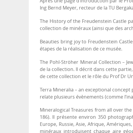
Après une page d’introduction par le Pro
Ing Bernd Meyer, recteur de la TU Bergaka
The History of the Freudenstein Castle pa
collection de minéraux (ainsi que des arch
Beauties bring joy to Freudenstein Castle 
étapes de la réalisation de ce musée.
The Pohl-Ströher Mineral Collection – J
de la collection. Il décrit dans cette par
de cette collection et le rôle du Prof Dr Un
Terra Mineralia – an exceptional concept
relate plusieurs évènements (comme l’ina
Mineralogical Treasures from all over the 
186). Il présente environ 350 photograp
Europe, Russie, Asie, Afrique, Amériques,
minéraux introduisent chaque aire géog