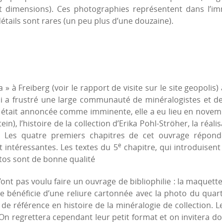
t dimensions). Ces photographies représentent dans l’im
étails sont rares (un peu plus d’une douzaine).
» à Freiberg (voir le rapport de visite sur le site geopoli
i a frustré une large communauté de minéralogistes et de 
 était annoncée comme imminente, elle a eu lieu en novemb
ein), l’histoire de la collection d’Erika Pohl-Ströher, la réa
 Les quatre premiers chapitres de cet ouvrage réponde
e
 intéressantes. Les textes du 5
chapitre, qui introduisent
otos sont de bonne qualité
ont pas voulu faire un ouvrage de bibliophilie : la maquette 
de bénéficie d’une reliure cartonnée avec la photo du quart
e de référence en histoire de la minéralogie de collection.
On regrettera cependant leur petit format et on invitera do