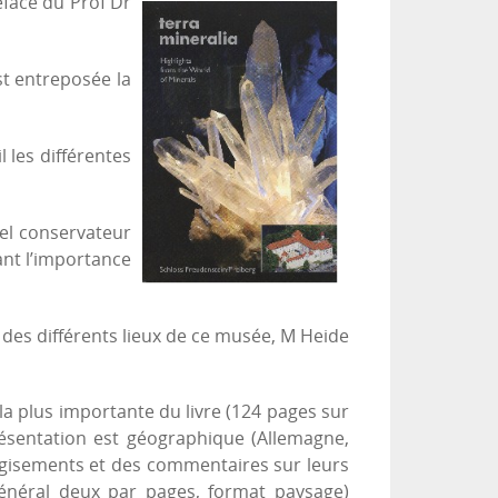
éface du Prof Dr
st entreposée la
 les différentes
uel conservateur
ant l’importance
des différents lieux de ce musée, M Heide
 la plus importante du livre (124 pages sur
résentation est géographique (Allemagne,
es gisements et des commentaires sur leurs
général deux par pages, format paysage)