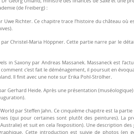
f Dr Georg Unland, ministre des finances de Saxe et une pr
demie (de Freiberg) :
r Uwe Richter. Ce chapitre trace l’histoire du château où e
ives).
par Christel-Maria Höppner. Cette partie narre par le détail
ewels in Saxony par Andreas Massanek. Massaneck est l’act
tie, comment c’est fait le déménagement, il poursuit en évoqu
land. Il finit avec une note sur Erika Pohl-Strölher.
 par Gerhard Heide. Après une présentation (muséologique) 
uguration).
World par Steffen Jahn. Ce cinquième chapitre est la partie
hies (qui pour certaines sont plutôt des peintures). La p
 Australie) et suit en cela l’exposition). Une description d
raphique. Cette introduction est suivie de photos (en 