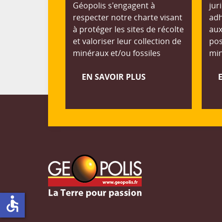
Géopolis s'engagent à
jur
respecter notre charte visant
adh
à protéger les sites de récolte
aux
et valoriser leur collection de
pos
minéraux et/ou fossiles
min
EN SAVOIR PLUS
accessible