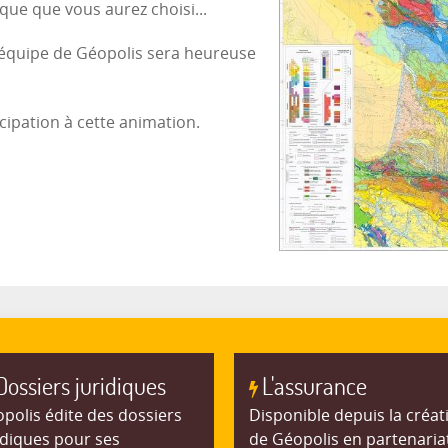
ique que vous aurez choisi...
 l'équipe de Géopolis sera heureuse
ipation à cette animation.
Dossiers juridiques
L'assurance
polis édite des dossiers
Disponible depuis la créat
idiques pour ses
de Géopolis en partenaria