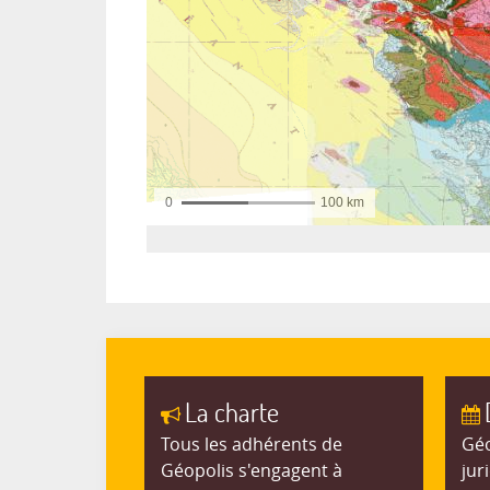
La charte
Tous les adhérents de
Géo
Géopolis s'engagent à
jur