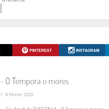
r la recherche
R
PINTEREST
INSTAGRAM
1 - O Tempora o mores
n : 8 Février 2020