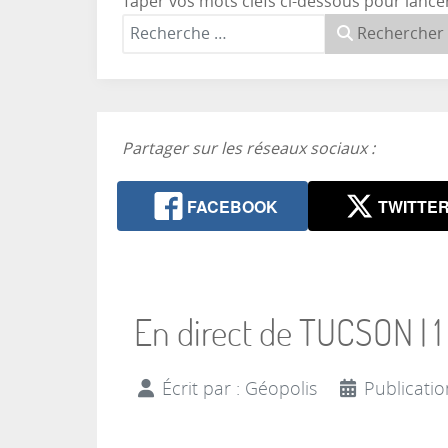
Taper vos mots clefs ci-dessous pour lance
Rechercher
Partager sur les réseaux sociaux :
FACEBOOK
TWITTE
En direct de TUCSON | 
Écrit par :
Géopolis
Publicatio