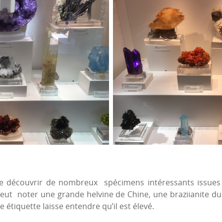
 de découvrir de nombreux spécimens intéressants issues
 noter une grande helvine de Chine, une braziianite du Br
e étiquette laisse entendre qu’il est élevé.