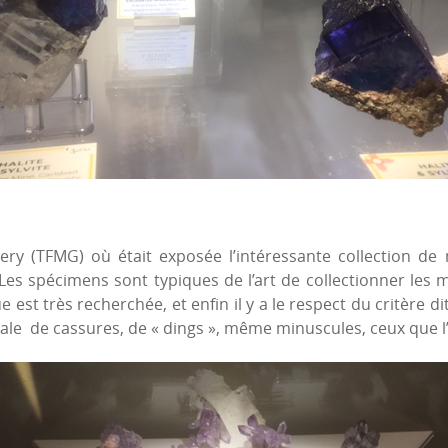
lery (TFMG) où était exposée l’intéressante collection 
Les spécimens sont typiques de l’art de collectionner les 
e est très recherchée, et enfin il y a le respect du critère 
otale de cassures, de « dings », même minuscules, ceux que 