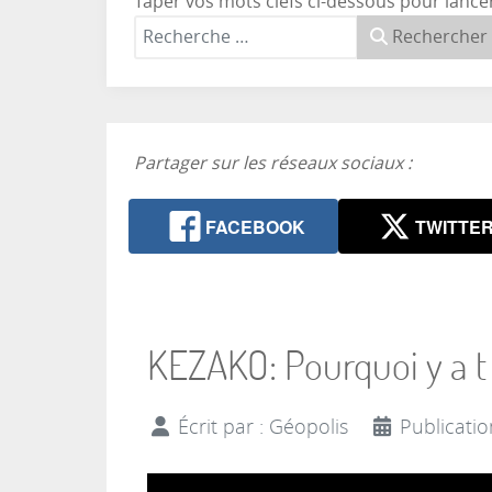
Taper vos mots clefs ci-dessous pour lance
Rechercher
Partager sur les réseaux sociaux :
FACEBOOK
TWITTE
KEZAKO: Pourquoi y a t 
Écrit par :
Géopolis
Publicati