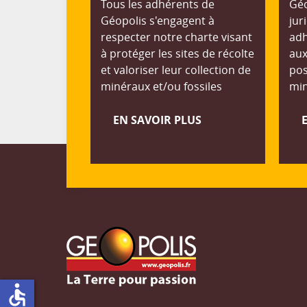
Tous les adhérents de
Géo
Géopolis s'engagent à
jur
respecter notre charte visant
adh
à protéger les sites de récolte
aux
et valoriser leur collection de
pos
minéraux et/ou fossiles
min
EN SAVOIR PLUS
accessible