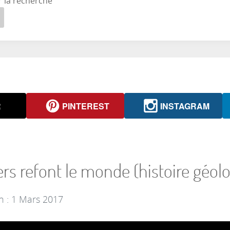
r la recherche
R
PINTEREST
INSTAGRAM
iers refont le monde (histoire géolo
n : 1 Mars 2017