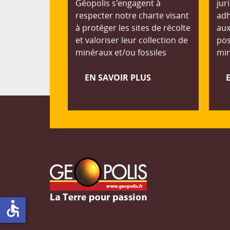
Géopolis s'engagent à
jur
respecter notre charte visant
adh
à protéger les sites de récolte
aux
et valoriser leur collection de
pos
minéraux et/ou fossiles
min
EN SAVOIR PLUS
accessible