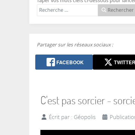
Taper vos mots clefs ci-dessous pour lance
Rechercher
Partager sur les réseaux sociaux :
FACEBOOK
TWITTE
C'est pas sorcier - sorc
Écrit par :
Géopolis
Publicatio