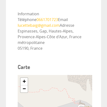
Information
Téléphone
0661701723
Email
lucettebaig@gmail.com
Adresse
Espinasses, Gap, Hautes-Alpes,
Provence-Alpes-Côte d'Azur, France
métropolitaine
05190, France
Carte
+
−