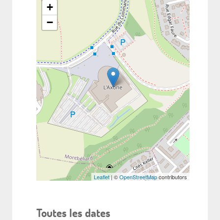
+
−
Leaflet
| ©
OpenStreetMap
contributors
Toutes les dates