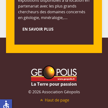
expositions disponibles à la location en
partenariat avec les plus grands
chercheurs des domaines concernés
en géologie, minéralogie,....
EN SAVOIR PLUS
© 2026 Association Géopolis
Haut de page
accessible