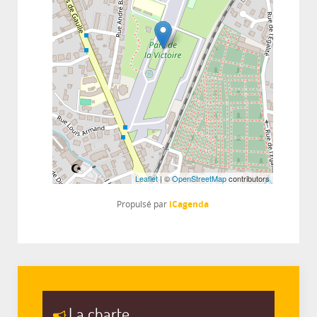
Leaflet
| ©
OpenStreetMap
contributors
iCagenda
Propulsé par
La charte