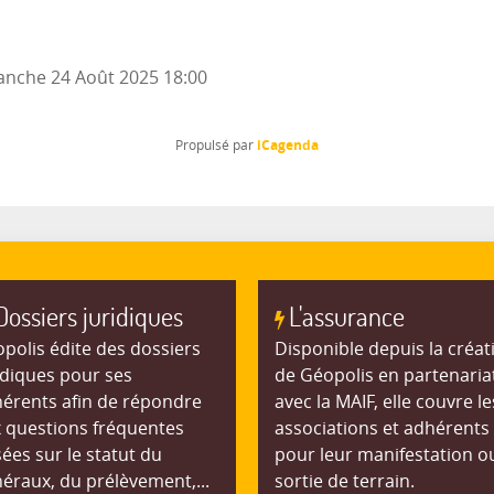
nche 24 Août 2025
18:00
iCagenda
Propulsé par
Dossiers juridiques
L'assurance
polis édite des dossiers
Disponible depuis la créat
idiques pour ses
de Géopolis en partenaria
érents afin de répondre
avec la MAIF, elle couvre le
 questions fréquentes
associations et adhérents
ées sur le statut du
pour leur manifestation o
éraux, du prélèvement,...
sortie de terrain.