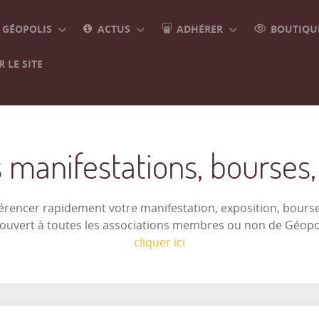
GÉOPOLIS
ACTUS
ADHÉRER
BOUTIQUE
 LE SITE
 manifestations, bourses, e
férencer rapidement votre manifestation, exposition, bourse 
t ouvert à toutes les associations membres ou non de Géop
cliquer ici