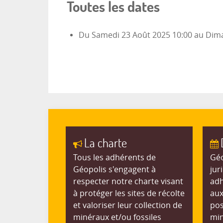
Toutes les dates
Du
Samedi 23 Août 2025
10:00
au
Dima
La charte
Tous les adhérents de
Géo
Géopolis s'engagent à
jur
respecter notre charte visant
adh
à protéger les sites de récolte
aux
et valoriser leur collection de
pos
minéraux et/ou fossiles
min