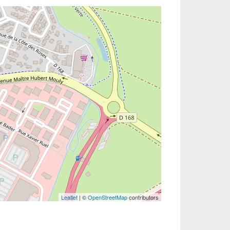
Leaflet
| ©
OpenStreetMap
contributors