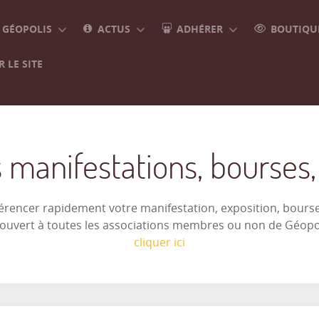
GÉOPOLIS
ACTUS
ADHÉRER
BOUTIQUE
 LE SITE
 manifestations, bourses, e
férencer rapidement votre manifestation, exposition, bourse 
t ouvert à toutes les associations membres ou non de Géop
cliquer ici