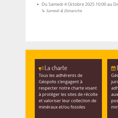
Du
Samedi 4 Octobre 2025
10:00
au
Di
↳
Samedi & Dimanche
La charte
Tous les adhérents de
Géo
Géopolis s'engagent à
jur
respecter notre charte visant
adh
à protéger les sites de récolte
aux
et valoriser leur collection de
pos
minéraux et/ou fossiles
min