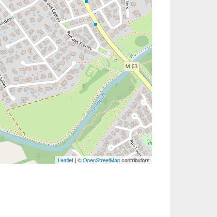
Leaflet
| ©
OpenStreetMap
contributors