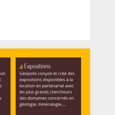
Expositions
ion
Géopolis conçoit et créé des
t
expositions disponibles à la
s
location en partenariat avec
les plus grands chercheurs
u
des domaines concernés en
géologie, minéralogie,....