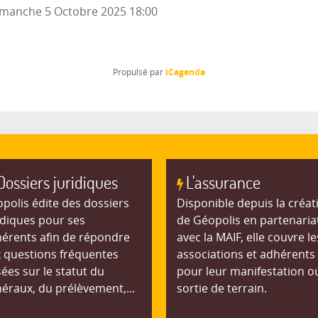
manche 5 Octobre 2025
18:00
iCagenda
Propulsé par
Dossiers juridiques
L'assurance
polis édite des dossiers
Disponible depuis la créat
idiques pour ses
de Géopolis en partenaria
érents afin de répondre
avec la MAIF, elle couvre le
 questions fréquentes
associations et adhérents
ées sur le statut du
pour leur manifestation o
éraux, du prélèvement,...
sortie de terrain.