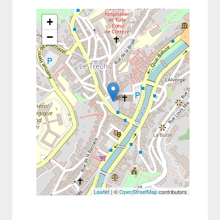
+
−
Leaflet
| ©
OpenStreetMap
contributors