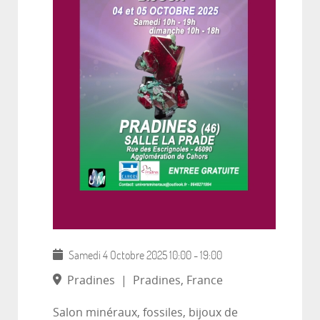
Samedi 4 Octobre 2025
10:00
-
19:00
Pradines
|
Pradines, France
Salon minéraux, fossiles, bijoux de