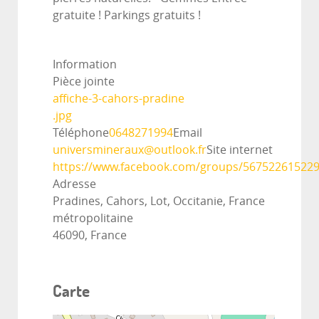
gratuite ! Parkings gratuits !
Information
Pièce jointe
affiche-3-cahors-pradine
.jpg
Téléphone
0648271994
Email
universmineraux@outlook.fr
Site internet
https://www.facebook.com/groups/56752261522
Adresse
Pradines, Cahors, Lot, Occitanie, France
métropolitaine
46090, France
Carte