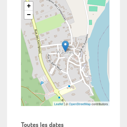
+
−
Leaflet
| ©
OpenStreetMap
contributors
Toutes les dates