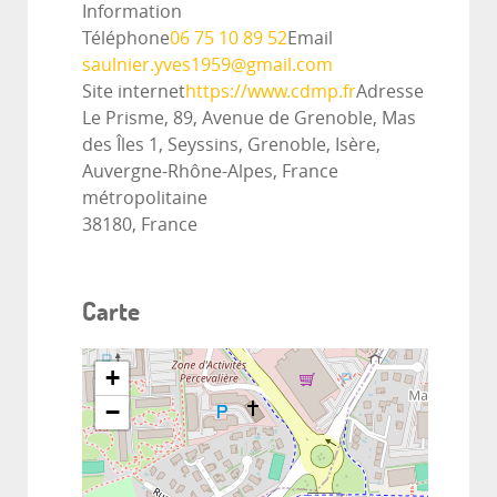
Information
Téléphone
06 75 10 89 52
Email
saulnier.yves1959@gmail.com
Site internet
https://www.cdmp.fr
Adresse
Le Prisme, 89, Avenue de Grenoble, Mas
des Îles 1, Seyssins, Grenoble, Isère,
Auvergne-Rhône-Alpes, France
métropolitaine
38180, France
Carte
+
−