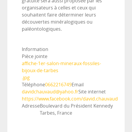
gratuite sera aussi proposée par les
organisateurs à celles et ceux qui
souhaitent faire déterminer leurs
découvertes minéralogiques ou
paléontologiques.
Information
Pièce jointe
affiche-1er-salon-mineraux-fossiles-
bijoux-de-tarbes
.jpg
Téléphone
0662216749
Email
davidchauvaud@yahoo.fr
Site internet
https://www.facebook.com/david.chauvaud
Adresse
Boulevard du Président Kennedy
Tarbes, France