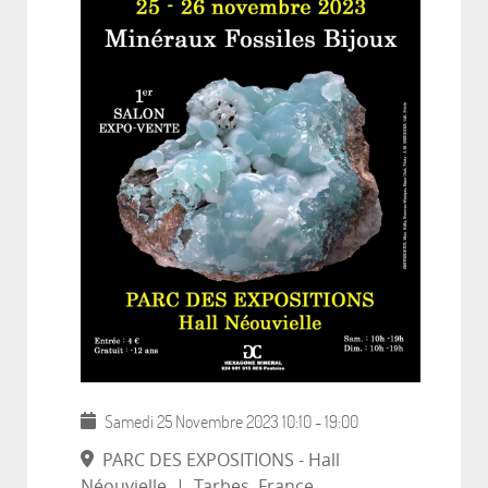
Samedi 25 Novembre 2023
10:10
-
19:00
PARC DES EXPOSITIONS - Hall
Néouvielle
|
Tarbes, France