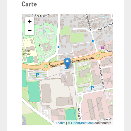
Carte
+
−
Leaflet
| ©
OpenStreetMap
contributors