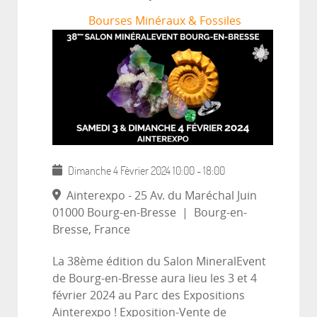
Bourses Minéraux & Fossiles
Dimanche 4 Février 2024
10:00
-
18:00
Ainterexpo - 25 Av. du Maréchal Juin
01000 Bourg-en-Bresse
|
Bourg-en-
Bresse, France
La 38ème édition du Salon MineralEvent
de Bourg-en-Bresse aura lieu les 3 et 4
février 2024 au Parc des Expositions
Ainterexpo ! Exposition-Vente de