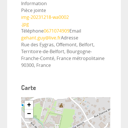
Information
Pièce jointe
img-20231218-wa0002
.jpg
Téléphone
0671074909
Email
gehant.guy@live.fr
Adresse
Rue des Eygras, Offemont, Belfort,
Territoire-de-Belfort, Bourgogne-
Franche-Comté, France métropolitaine
90300, France
Carte
+
−