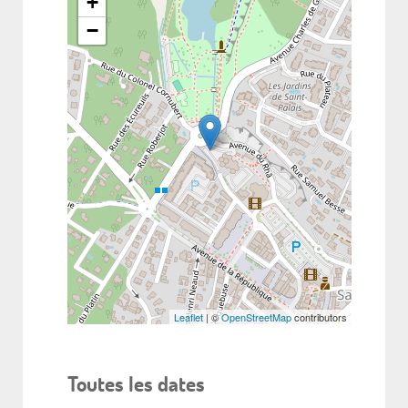
+
−
Leaflet
| ©
OpenStreetMap
contributors
Toutes les dates