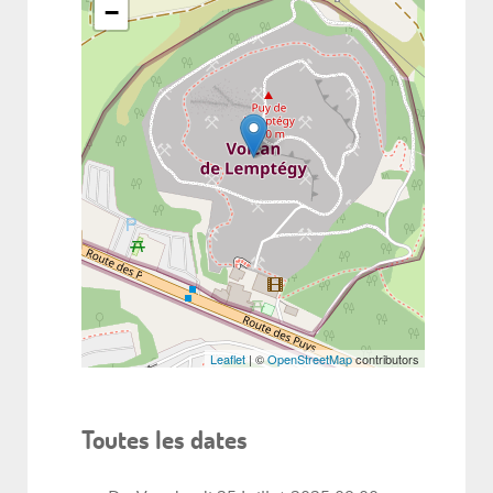
−
Leaflet
| ©
OpenStreetMap
contributors
Toutes les dates