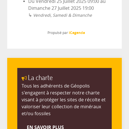
Du
Vendredi 25 Juillet 2025
09:00
au
Dimanche 27 Juillet 2025
19:00
↳
Vendredi, Samedi & Dimanche
iCagenda
Propulsé par
La charte
Tous les adhérents de Géopolis
s'engagent à respecter notre charte
visant à protéger les sites de récolte et
valoriser leur collection de minéraux
et/ou fossiles
EN SAVOIR PLUS