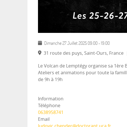
Dimanche 27 Juillet 2025
09:00
-
19:00
31 route des puys, Saint-Ours, France
Le Volcan de Lemptégy organise sa 1ère Bo
Ateliers et animations pour toute la famill
de 9h à 19h
Information
Téléphone
0638958741
Email
ludovic.chender@doctorant.uca.fr