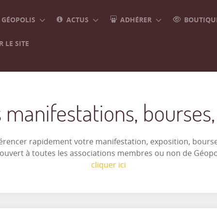
GÉOPOLIS
ACTUS
ADHÉRER
BOUTIQUE
 LE SITE
 manifestations, bourses, e
férencer rapidement votre manifestation, exposition, bourse 
t ouvert à toutes les associations membres ou non de Géop
cliquer ici