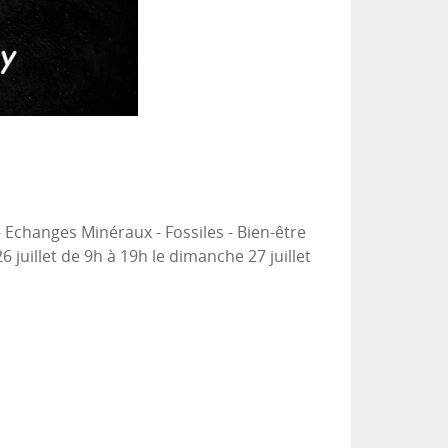
 Echanges Minéraux - Fossiles - Bien-être
6 juillet de 9h à 19h le dimanche 27 juillet