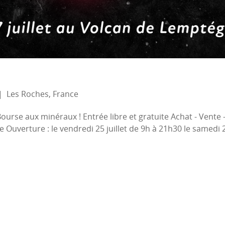
|
Les Roches, France
urse aux minéraux ! Entrée libre et gratuite Achat - Vente -
e Ouverture : le vendredi 25 juillet de 9h à 21h30 le samedi 2