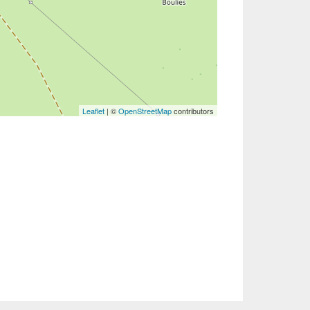
Leaflet
| ©
OpenStreetMap
contributors