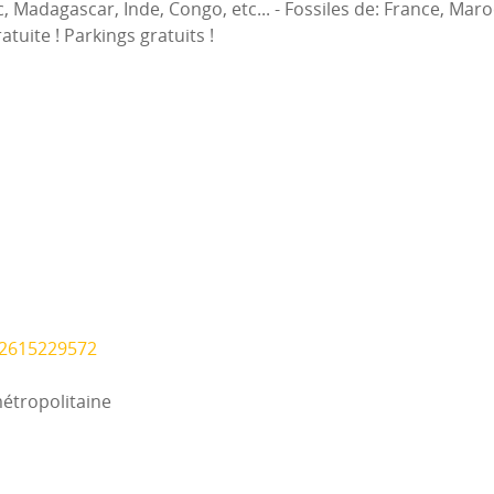
, Madagascar, Inde, Congo, etc... - Fossiles de: France, Maro
tuite ! Parkings gratuits !
22615229572
métropolitaine