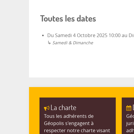
Toutes les dates
Du
Samedi 4 Octobre 2025
10:00
au
Di
↳
Samedi & Dimanche
La charte
Tous les adhérents de
Géo
Géopolis s'engagent à
jur
respecter notre charte visant
adh