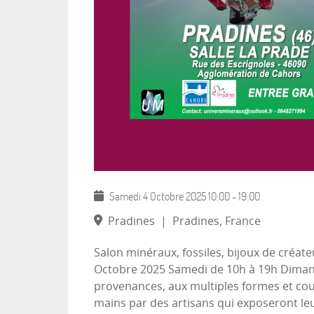
Samedi 4 Octobre 2025
10:00
-
19:00
Pradines
|
Pradines, France
Salon minéraux, fossiles, bijoux de créate
Octobre 2025 Samedi de 10h à 19h Dimanch
provenances, aux multiples formes et coule
mains par des artisans qui exposeront leu