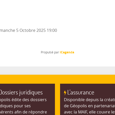
manche 5 Octobre 2025
19:00
iCagenda
Propulsé par
Dossiers juridiques
L'assurance
polis édite des dossiers
Disponible depuis la créat
idiques pour ses
de Géopolis en partenaria
érents afin de répondre
avec la MAIF, elle couvre le