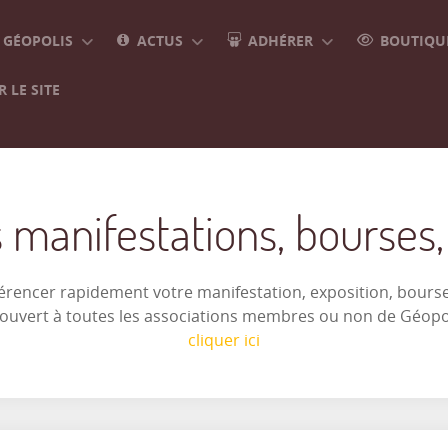
GÉOPOLIS
ACTUS
ADHÉRER
BOUTIQUE
 LE SITE
 manifestations, bourses, e
férencer rapidement votre manifestation, exposition, bourse 
t ouvert à toutes les associations membres ou non de Géop
cliquer ici