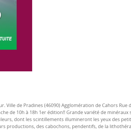
ur. Ville de Pradines (46090) Agglomération de Cahors Rue de
e de 10h à 18h 1er édition!! Grande variété de minéraux s
urs, dont les scintillements illumineront les yeux des petits
rs productions, des cabochons, pendentifs, de la lithothérap