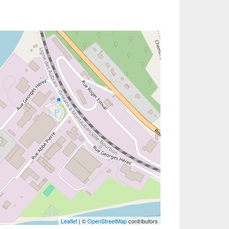
Leaflet
| ©
OpenStreetMap
contributors