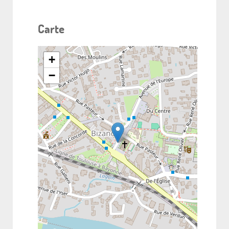
Carte
+
−