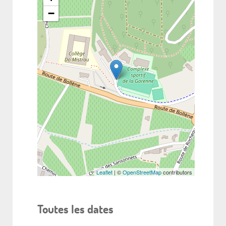
−
Leaflet
| ©
OpenStreetMap
contributors
Toutes les dates