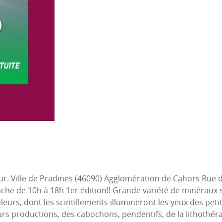
ur. Ville de Pradines (46090) Agglomération de Cahors Rue de
e de 10h à 18h 1er édition!! Grande variété de minéraux s
urs, dont les scintillements illumineront les yeux des petits
rs productions, des cabochons, pendentifs, de la lithothérap