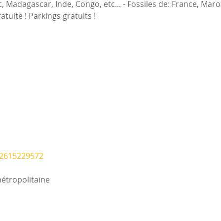
, Madagascar, Inde, Congo, etc... - Fossiles de: France, Maro
tuite ! Parkings gratuits !
22615229572
métropolitaine