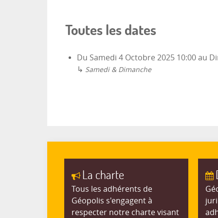
Toutes les dates
Du
Samedi 4 Octobre 2025
10:00
au
Di
↳
Samedi & Dimanche
La charte
Tous les adhérents de
Géo
Géopolis s'engagent à
jur
respecter notre charte visant
adh