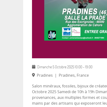
Dimanche 5 Octobre 2025
10:00
-
19:00
Pradines
|
Pradines, France
Salon minéraux, fossiles, bijoux de créate
Octobre 2025 Samedi de 10h à 19h Dimanch
provenances, aux multiples formes et coule
mains par des artisans qui exposeront leu