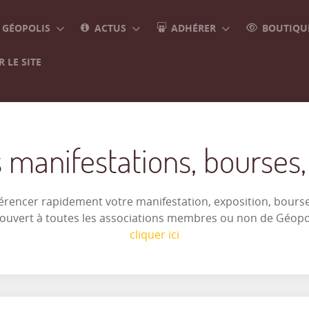
GÉOPOLIS
ACTUS
ADHÉRER
BOUTIQUE
 LE SITE
 manifestations, bourses, e
férencer rapidement votre manifestation, exposition, bourse 
t ouvert à toutes les associations membres ou non de Géop
cliquer ici