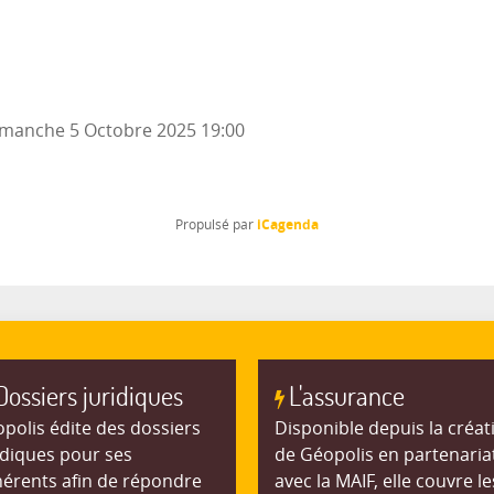
manche 5 Octobre 2025
19:00
iCagenda
Propulsé par
Dossiers juridiques
L'assurance
polis édite des dossiers
Disponible depuis la créat
idiques pour ses
de Géopolis en partenaria
érents afin de répondre
avec la MAIF, elle couvre le