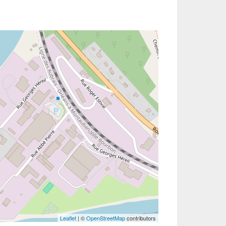
Leaflet
| ©
OpenStreetMap
contributors