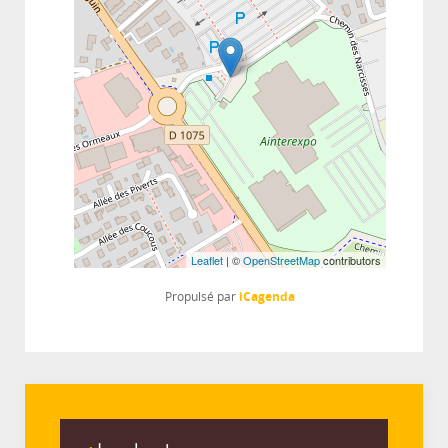
Leaflet
| ©
OpenStreetMap
contributors
iCagenda
Propulsé par