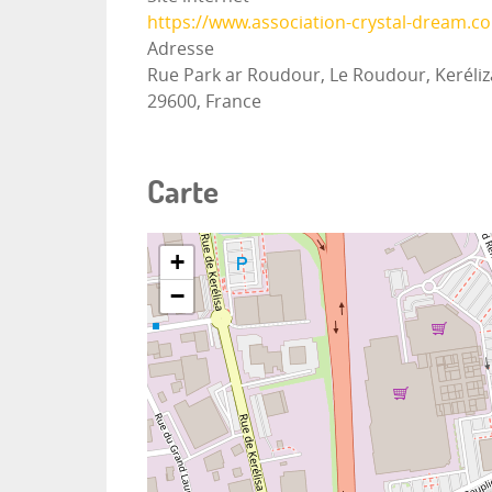
https://www.association-crystal-dream.c
Adresse
Rue Park ar Roudour, Le Roudour, Keréliza
29600, France
Carte
+
−