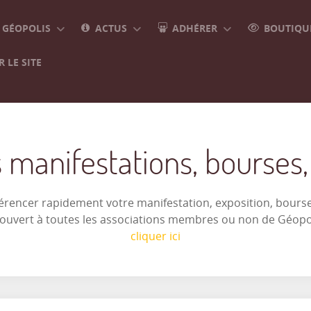
GÉOPOLIS
ACTUS
ADHÉRER
BOUTIQUE
 LE SITE
 manifestations, bourses, e
férencer rapidement votre manifestation, exposition, bourse 
t ouvert à toutes les associations membres ou non de Géop
cliquer ici