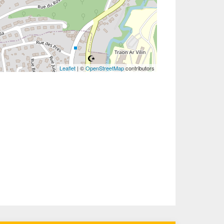
Leaflet
| ©
OpenStreetMap
contributors