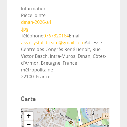
Information
Pièce jointe
dinan-2026-a4
.jpg
Téléphone
0767320164
Email
ass.crystal.dream@gmail.com
Adresse
Centre des Congrès René Benoît, Rue
Victor Basch, Intra-Muros, Dinan, Côtes-
d'Armor, Bretagne, France
métropolitaine
22100, France
Carte
+
−