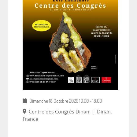
Dimanche 18 Octobre 2026
10:00
-
18:00
Centre des Congrès Dinan
|
Dinan,
France