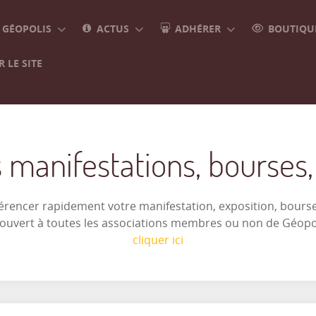
GÉOPOLIS
ACTUS
ADHÉRER
BOUTIQUE
 LE SITE
 manifestations, bourses, e
férencer rapidement votre manifestation, exposition, bourse 
t ouvert à toutes les associations membres ou non de Géop
cliquer ici