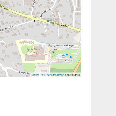
Leaflet
| ©
OpenStreetMap
contributors