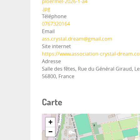
ploermel-2026-1-a4
.jpg
Téléphone
0767320164
Email
ass.crystal.dream@gmail.com
Site internet
https://www.association-crystal-dream.c
Adresse
Salle des fêtes, Rue du Général Giraud, L
56800, France
Carte
+
−