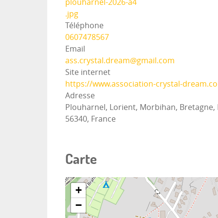
plouharnel-2026-a4
.jpg
Téléphone
0607478567
Email
ass.crystal.dream@gmail.com
Site internet
https://www.association-crystal-dream.c
Adresse
Plouharnel, Lorient, Morbihan, Bretagne,
56340, France
Carte
+
−