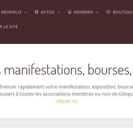
GÉOPOLIS
ACTUS
ADHÉRER
BOUTIQUE
 LE SITE
 manifestations, bourses, e
férencer rapidement votre manifestation, exposition, bourse 
t ouvert à toutes les associations membres ou non de Géop
cliquer ici