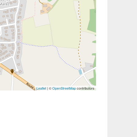
Leaflet
| ©
OpenStreetMap
contributors