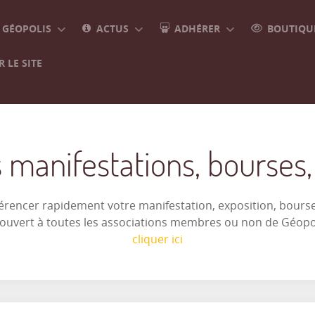
GÉOPOLIS
ACTUS
ADHÉRER
BOUTIQUE
 LE SITE
 manifestations, bourses, e
férencer rapidement votre manifestation, exposition, bourse 
t ouvert à toutes les associations membres ou non de Géop
cliquer ici