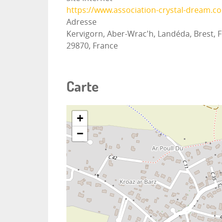
https://www.association-crystal-dream.c
Adresse
Kervigorn, Aber-Wrac'h, Landéda, Brest, F
29870, France
Carte
+
−