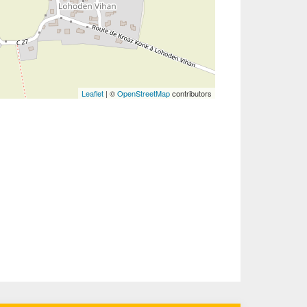
Leaflet
| ©
OpenStreetMap
contributors