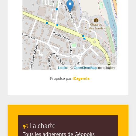
Leaflet
| ©
OpenStreetMap
contributors
iCagenda
Propulsé par
La charte
Tous les adhérents de Géopolis