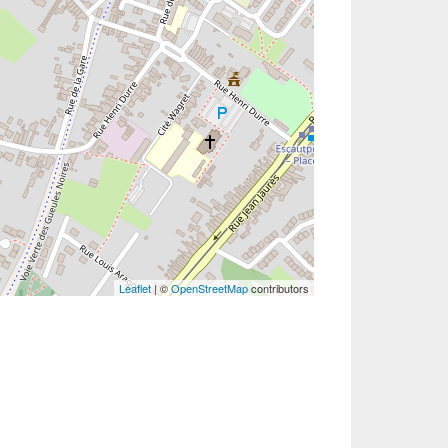
Leaflet
| ©
OpenStreetMap
contributors