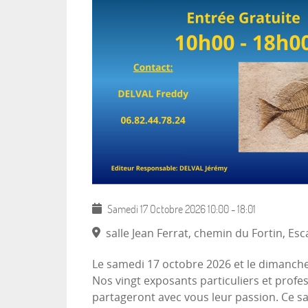
Samedi 17 Octobre 2026
10:00
-
18:01
salle Jean Ferrat, chemin du Fortin, E
Le samedi 17 octobre 2026 et le dimanche
Nos vingt exposants particuliers et profe
partageront avec vous leur passion. Ce sa