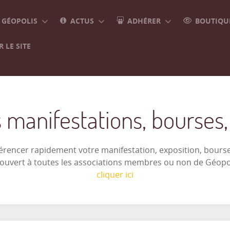
GÉOPOLIS
ACTUS
ADHÉRER
BOUTIQUE
 LE SITE
 manifestations, bourses, e
férencer rapidement votre manifestation, exposition, bourse 
t ouvert à toutes les associations membres ou non de Géop
cliquer ici