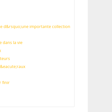
te d&rsquo;une importante collection
 dans la vie
x
ateurs
in&eacute;raux
 finir