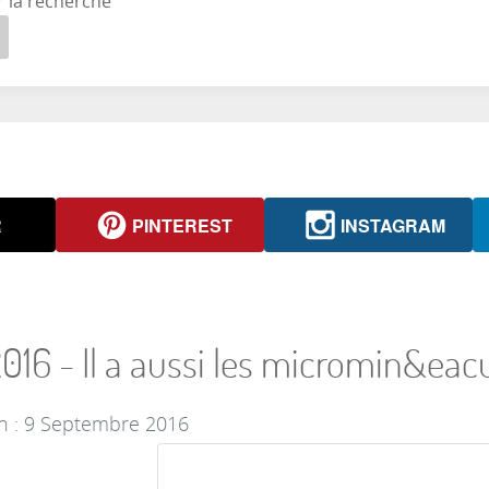
r la recherche
R
PINTEREST
INSTAGRAM
6 - Il a aussi les micromin&eacu
on : 9 Septembre 2016