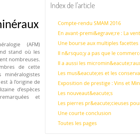
Index de l'article
inéraux
Compte-rendu SMAM 2016
En avant-premi&egrave;re : La ven
Une bourse aux multiples facettes
néralogie (AFM)
nd stand où les
Il n&rsquo;y a pas que le commerce
aient nombreuses.
Il a aussi les micromin&eacute;rau
embres de cette
Les mus&eacute;es et les conserv
s minéralogistes
est à l’origine de
Exposition de prestige : Vins et M
izaine d’espèces
Les nouveaut&eacute;s
 remarquées et
Les pierres pr&eacute;cieuses pour
Une courte conclusion
Toutes les pages