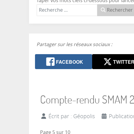
Taper vos mots clefs ci-dessous pour lance
Rechercher
Partager sur les réseaux sociaux :
FACEBOOK
TWITTE
Compte-rendu SMAM 201
Écrit par :
Géopolis
Publicati
Page 5 sur 10