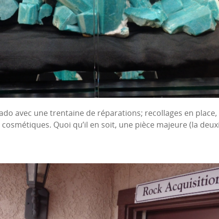
o avec une trentaine de réparations; recollages en place, r
s cosmétiques. Quoi qu’il en soit, une pièce majeure (la deux